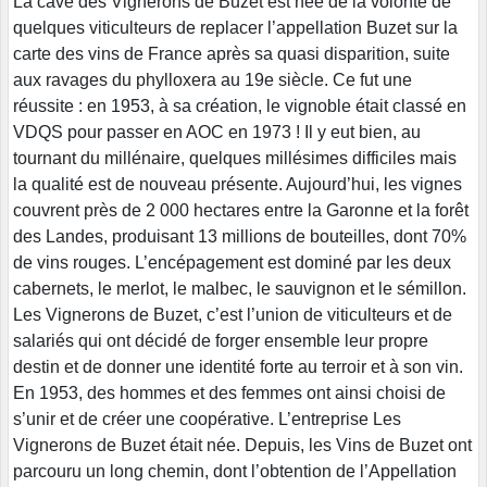
La cave des Vignerons de Buzet est née de la volonté de
quelques viticulteurs de replacer l’appellation Buzet sur la
carte des vins de France après sa quasi disparition, suite
aux ravages du phylloxera au 19e siècle. Ce fut une
réussite : en 1953, à sa création, le vignoble était classé en
VDQS pour passer en AOC en 1973 ! Il y eut bien, au
tournant du millénaire, quelques millésimes difficiles mais
la qualité est de nouveau présente. Aujourd’hui, les vignes
couvrent près de 2 000 hectares entre la Garonne et la forêt
des Landes, produisant 13 millions de bouteilles, dont 70%
de vins rouges. L’encépagement est dominé par les deux
cabernets, le merlot, le malbec, le sauvignon et le sémillon.
Les Vignerons de Buzet, c’est l’union de viticulteurs et de
salariés qui ont décidé de forger ensemble leur propre
destin et de donner une identité forte au terroir et à son vin.
En 1953, des hommes et des femmes ont ainsi choisi de
s’unir et de créer une coopérative. L’entreprise Les
Vignerons de Buzet était née. Depuis, les Vins de Buzet ont
parcouru un long chemin, dont l’obtention de l’Appellation