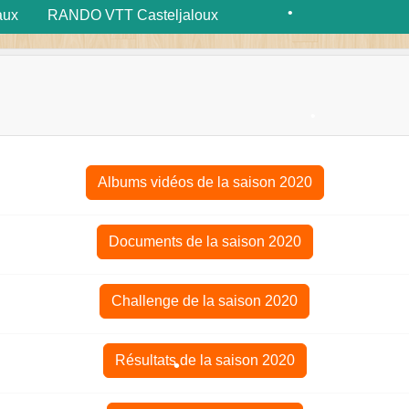
aux
RANDO VTT Casteljaloux
•
•
•
•
Albums vidéos de la saison 2020
Documents de la saison 2020
•
Challenge de la saison 2020
•
Résultats de la saison 2020
•