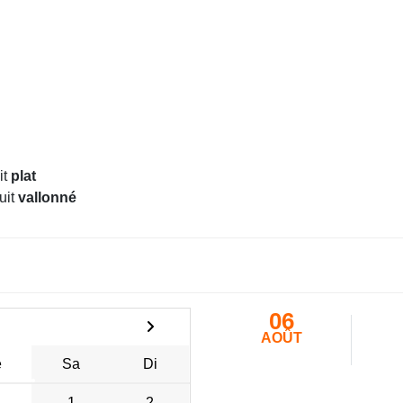
•
•
•
it
plat
•
uit
vallonné
06
•
AOÛT
e
Sa
Di
•
1
2