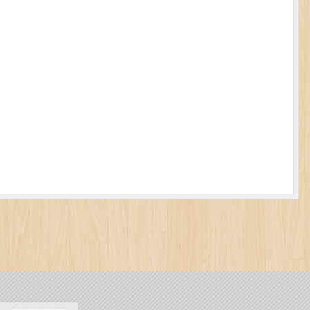
•
•
•