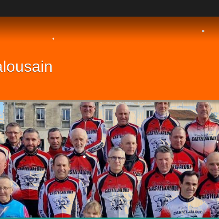
alousain
•
•
•