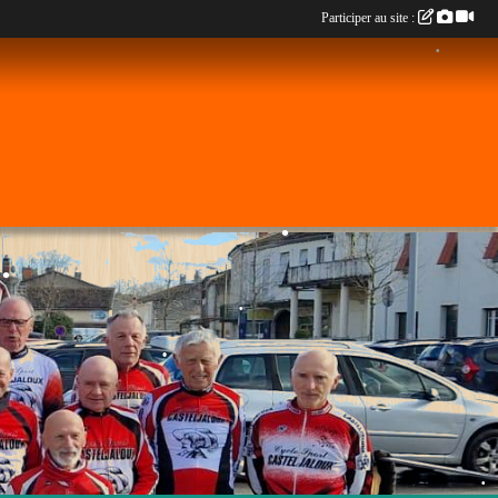
•
•
•
Participer au site :
•
•
•
•
•
•