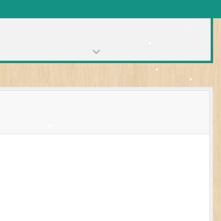
•
•
•
•
•
•
•
•