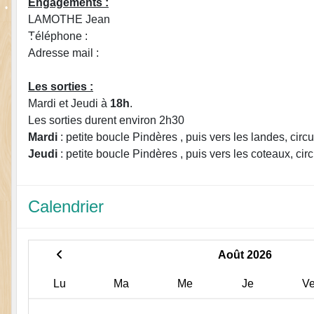
Engagements :
LAMOTHE
Jean
•
Téléphone :
•
Adresse mail :
Les sorties :
•
Mardi et Jeudi
à
18h
.
•
Les sorties durent environ 2h30
Mardi
:
petite boucle Pindères , puis vers les landes, circu
Jeudi
:
petite boucle Pindères , puis vers les coteaux, circ
•
Calendrier
•
Août 2026
Lu
Ma
Me
Je
V
•