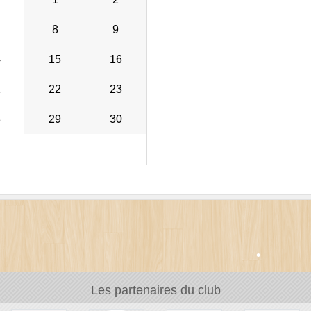
8
9
•
4
15
16
1
22
23
8
29
30
Les partenaires du club