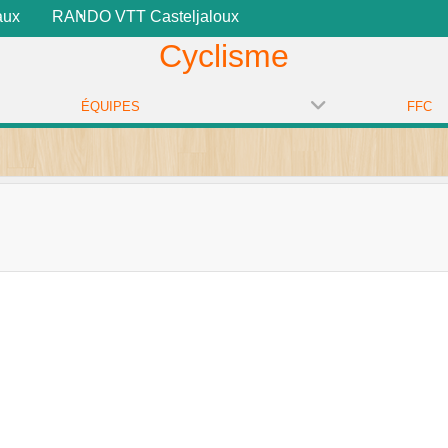
aux
RANDO VTT Casteljaloux
Cyclisme
•
ÉQUIPES
FFC