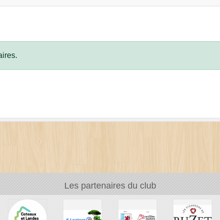
ires.
Les partenaires du club