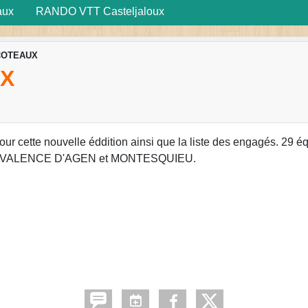
aux
RANDO VTT Casteljaloux
COTEAUX
UX
our cette nouvelle éddition ainsi que la liste des engagés. 29 é
mation VALENCE D'AGEN et MONTESQUIEU.