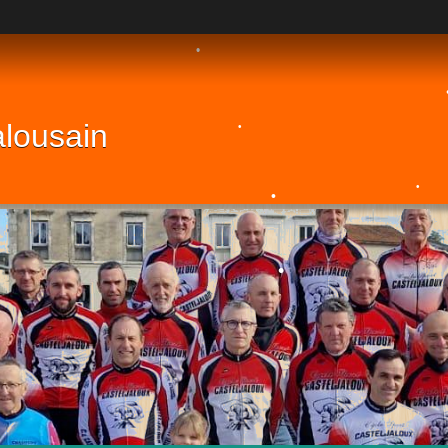
•
•
•
•
•
•
alousain
•
•
•
•